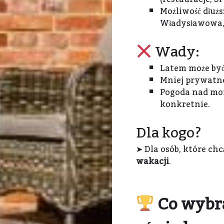
Możliwość dłuż
Władysławowa, 
Wady:
Latem może być
Mniej prywatno
Pogoda nad mor
konkretnie.
Dla kogo?
➤ Dla osób, które ch
wakacji
.
Co wybra