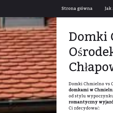
Strona główna
Jak 
Domki 
Ośrode
Chłapo
Domki Chmielno vs 
domkami w Chmieln
od stylu wypoczynku,
romantyczny wyjazd
Ci zdecydować: