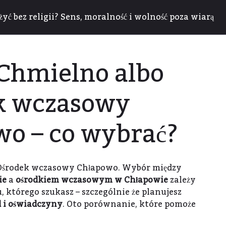
żyć bez religii? Sens, moralność i wolność poza wiarą
Chmielno albo
k wczasowy
wo – co wybrać?
Ośrodek wczasowy Chłapowo. Wybór między
ie
a
ośrodkiem wczasowym w Chłapowie
zależy
 którego szukasz – szczególnie że planujesz
 i oświadczyny
. Oto porównanie, które pomoże