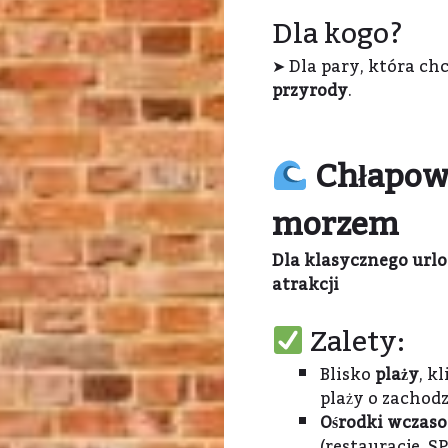
Dla kogo?
➤ Dla pary, która ch
przyrody
.
Chłapow
morzem
Dla klasycznego urlop
atrakcji
Zalety:
Blisko
plaży
, k
plaży o zachodzi
Ośrodki wczas
(restauracje, S