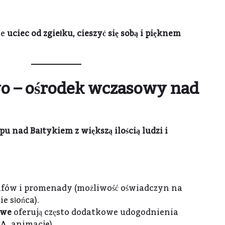
ce
uciec od zgiełku, cieszyć się sobą i pięknem
o – ośrodek wczasowy nad
u nad Bałtykiem z większą ilością ludzi i
lifów i promenady (możliwość oświadczyn na
e słońca).
owe
oferują często dodatkowe udogodnienia
PA, animacje).