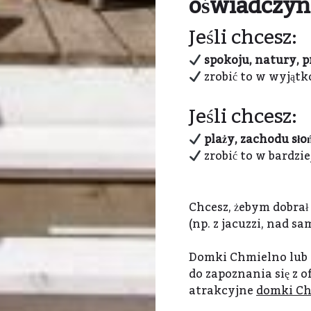
oświadczyn
Jeśli chcesz:
spokoju, natury, 
zrobić to w wyjąt
Jeśli chcesz:
plaży, zachodu sł
zrobić to w bardzi
Chcesz, żebym dobrał
(np. z jacuzzi, nad 
Domki Chmielno lub 
do zapoznania się z o
atrakcyjne
domki C