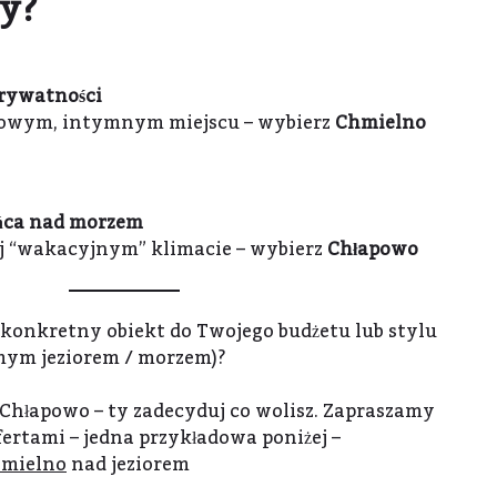
y?
prywatności
kowym, intymnym miejscu – wybierz
Chmielno
ońca nad morzem
ej “wakacyjnym” klimacie – wybierz
Chłapowo
 konkretny obiekt do Twojego budżetu lub stylu
samym jeziorem / morzem)?
Chłapowo – ty zadecyduj co wolisz. Zapraszamy
fertami – jedna przykładowa poniżej –
hmielno
nad jeziorem