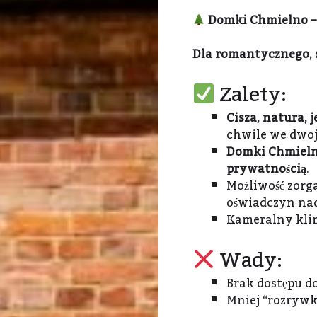
Domki Chmielno –
Dla romantycznego, 
Zalety:
Cisza, natura, j
chwile we dwoj
Domki Chmielno 
prywatnością
.
Możliwość zor
oświadczyn nad
Kameralny klim
Wady:
Brak dostępu d
Mniej “rozrywko