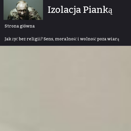
Skip
Izolacja Pianką
to
content
Strona główna
Jak żyć bez religii? Sens, moralność i wolność poza wiarą