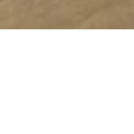
Wynajem apartamentów
Karwia
Marzysz o Idealnym
Urlopie nad Bałtykiem?