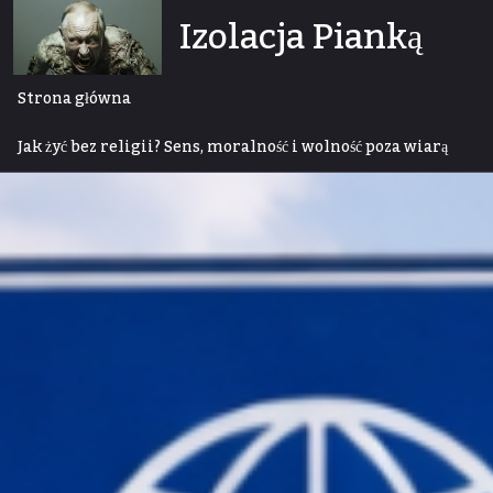
Skip
Izolacja Pianką
to
content
Strona główna
Jak żyć bez religii? Sens, moralność i wolność poza wiarą