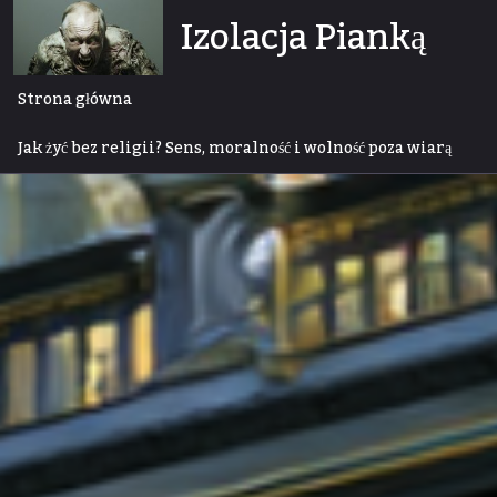
Skip
Izolacja Pianką
to
content
Strona główna
Jak żyć bez religii? Sens, moralność i wolność poza wiarą